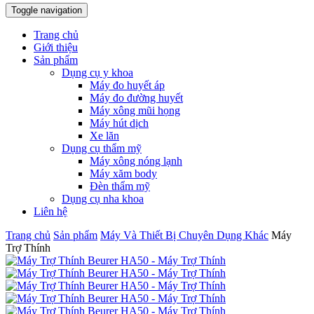
Toggle navigation
Trang chủ
Giới thiệu
Sản phẩm
Dụng cụ y khoa
Máy đo huyết áp
Máy đo đường huyết
Máy xông mũi họng
Máy hút dịch
Xe lăn
Dụng cụ thẩm mỹ
Máy xông nóng lạnh
Máy xăm body
Đèn thẩm mỹ
Dụng cụ nha khoa
Liên hệ
Trang chủ
Sản phẩm
Máy Và Thiết Bị Chuyên Dụng Khác
Máy
Trợ Thính