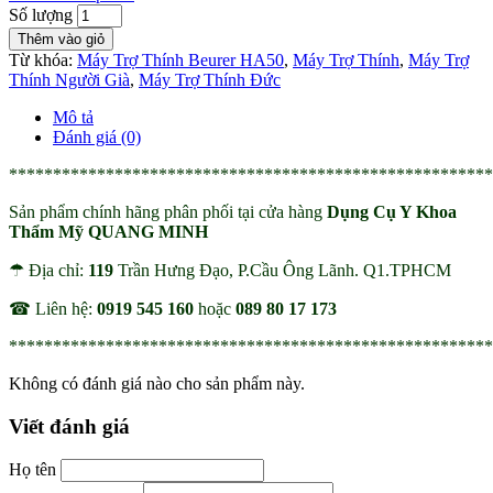
Số lượng
Thêm vào giỏ
Từ khóa:
Máy Trợ Thính Beurer HA50
,
Máy Trợ Thính
,
Máy Trợ
Thính Người Già
,
Máy Trợ Thính Đức
Mô tả
Đánh giá (0)
*******************************************************
Sản phẩm chính hãng phân phối tại cửa hàng
Dụng Cụ Y Khoa
Thẩm Mỹ QUANG MINH
☂ Địa chỉ:
119
Trần Hưng Đạo, P.Cầu Ông Lãnh. Q1.TPHCM
☎ Liên hệ:
0919 545 160
hoặc
089 80 17 173
*******************************************************
Không có đánh giá nào cho sản phẩm này.
Viết đánh giá
Họ tên