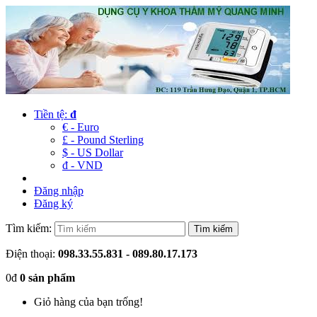
Tiền tệ:
đ
€ - Euro
£ - Pound Sterling
$ - US Dollar
đ - VND
Đăng nhập
Đăng ký
Tìm kiếm:
Điện thoại:
098.33.55.831 - 089.80.17.173
0đ
0 sản phẩm
Giỏ hàng của bạn trống!